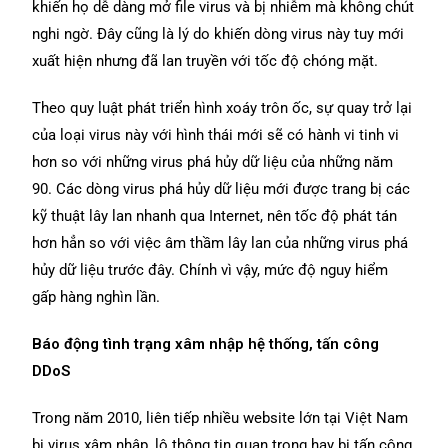
khiến họ dễ dàng mở file virus và bị nhiễm mà không chút
nghi ngờ. Đây cũng là lý do khiến dòng virus này tuy mới
xuất hiện nhưng đã lan truyền với tốc độ chóng mặt.
Theo quy luật phát triển hình xoáy trôn ốc, sự quay trở lại
của loại virus này với hình thái mới sẽ có hành vi tinh vi
hơn so với những virus phá hủy dữ liệu của những năm
90. Các dòng virus phá hủy dữ liệu mới được trang bị các
kỹ thuật lây lan nhanh qua Internet, nên tốc độ phát tán
hơn hẳn so với việc âm thầm lây lan của những virus phá
hủy dữ liệu trước đây. Chính vì vậy, mức độ nguy hiểm
gấp hàng nghìn lần.
Báo động tình trạng xâm nhập hệ thống, tấn công
DDoS
Trong năm 2010, liên tiếp nhiều website lớn tại Việt Nam
bị virus xâm nhập, lộ thông tin quan trọng hay bị tấn công