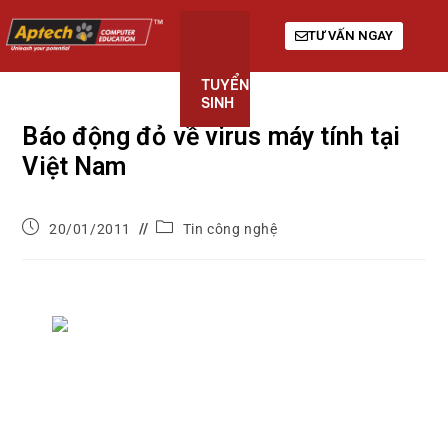
TƯ VẤN NGAY
TUYỂN
KHÓA
GIỚI
SINH
HỌC
THIỆU
Báo động đỏ về virus máy tính tại
Việt Nam
20/01/2011
Tin công nghệ