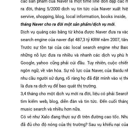
các sản phẩm của Naver là một time line dồn dập các 
ra đời, tháng 5/2000 dịch vụ tin tức của Naver xuất h
servive, shopping, blog, local information, books inside
tháng Naver cho ra đời một sản phẩm/dịch vụ mới.
Dịch vụ quảng cáo bằng từ khóa được Naver đưa ra vào
search engine của naver đạt 487,3 tỷ KRW năm 2007, tă
Trước sự tồn tại của các local search engine như Ba
những nỗ lực đưa ra nhiều và nhanh các dịch vụ phù h
Google, yahoo cũng phải cúi đầu. Tuy nhiên, cuộc chi
ngôn ngữ, về văn hóa. Sự nỗ lực của Naver, của Baidu
nhu cầu người sử dụng, rõ ràng họ đã đặt mình vào vị th
là đưa ra dịch vụ để bao quát thị trường.
3,4 tháng cho một dịch vụ mới ra đời, liệu có phải Sear
tìm kiếm web, blog, diễn đàn và tin tức. Đến cuối thán
music search và nhiều hơn nữa.
Có vẻ như Xalo đang thực sự đi trên đường cao tốc. Như
đã đủ cho độ nóng của thị trường? Sau vụ khiếu nại của