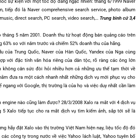
mốc sự kiện với một tốc độ đáng ngạc nhiên: tháng 6/1999 Naver
iện, tiếp đó là Naver comprehensive search service, photo album
, music, direct search, PC search, video search,…
Trung bình cứ 3,4
 tháng 5 năm 2001. Doanh thu từ hoạt động bán quảng cáo trên
ng 63% so với năm trước và chiếm 52% doanh thu của hãng.
idu của Trung Quốc, Naver của Hàn Quốc, Yandex của Nga cùng
ợp với đặc tính văn hóa riêng của dân tộc, rõ ràng các ông lớn
ến không cân sức đòi hỏi nhiều hơn cả những ưu thế tạm thời về
 nhằm đưa ra một cách nhanh nhất những dịch vụ mới phục vụ cho
ể ngang với Google, thị trường là của họ và việc duy nhất cần làm
ch engine nào cũng làm được? 28/3/2008 Xalo ra mắt với 4 dịch vụ
g 5 Xalo tiếp tục cho ra mắt dịch vụ tìm kiếm ảnh, sắp tới sẽ là
ng hãy đặt Xalo vào thị trường Việt Nam hiện nay, liệu tốc độ đó
 các công ty trong nước về việc Yahoo lách luật, Yahoo tuyên bố