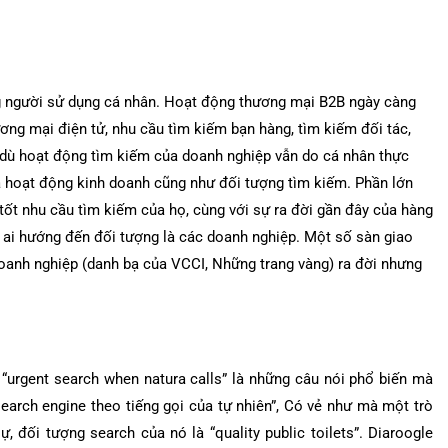
g người sử dụng cá nhân. Hoạt động thương mại B2B ngày càng
ương mại điện tử, nhu cầu tìm kiếm bạn hàng, tìm kiếm đối tác,
 dù hoạt động tìm kiếm của doanh nghiệp vẫn do cá nhân thực
 hoạt động kinh doanh cũng như đối tượng tìm kiếm. Phần lớn
ốt nhu cầu tìm kiếm của họ, cùng với sự ra đời gần đây của hàng
ó ai hướng đến đối tượng là các doanh nghiệp. Một số sàn giao
doanh nghiệp (danh bạ của VCCI, Những trang vàng) ra đời nhưng
“urgent search when natura calls” là những câu nói phổ biến mà
search engine theo tiếng gọi của tự nhiên”, Có vẻ như mà một trò
 đối tượng search của nó là “quality public toilets”. Diaroogle