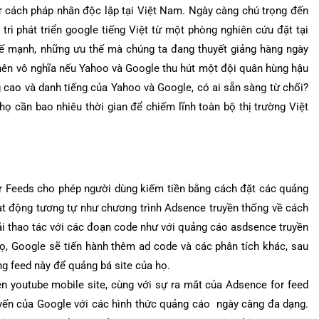
tư cách pháp nhân độc lập tại Việt Nam. Ngày càng chú trọng đến
trì phát triển google tiếng Việt từ một phòng nghiên cứu đặt tại
hế mạnh, những ưu thế mà chúng ta đang thuyết giảng hàng ngày
 nên vô nghĩa nếu Yahoo và Google thu hút một đội quân hùng hậu
 cao và danh tiếng của Yahoo và Google, có ai sẵn sàng từ chối?
họ cần bao nhiêu thời gian để chiếm lĩnh toàn bộ thị trường Việt
 Feeds cho phép người dùng kiếm tiền bằng cách đặt các quảng
ạt động tương tự như chương trình Adsence truyền thống về cách
hải thao tác với các đoạn code như với quảng cáo asdsence truyền
ọ, Google sẽ tiến hành thêm ad code và các phân tích khác, sau
g feed này để quảng bá site của họ.
n youtube mobile site, cùng với sự ra mắt của Adsence for feed
uyến của Google với các hình thức quảng cáo ngày càng đa dạng.