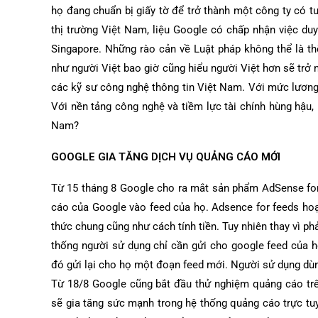
họ đang chuẩn bị giấy tờ để trở thành một công ty có 
thị trường Việt Nam, liệu Google có chấp nhận việc duy 
Singapore. Những rào cản về Luật pháp không thể là t
như người Việt bao giờ cũng hiểu người Việt hơn sẽ trở
các kỹ sư công nghệ thông tin Việt Nam. Với mức lương
Với nền tảng công nghệ và tiềm lực tài chính hùng hậu, 
Nam?
GOOGLE GIA TĂNG DỊCH VỤ QUẢNG CÁO MỚI
Từ 15 tháng 8 Google cho ra mắt sản phẩm AdSense for
cáo của Google vào feed của họ. Adsence for feeds ho
thức chung cũng như cách tính tiền. Tuy nhiên thay vì p
thống người sử dụng chỉ cần gửi cho google feed của h
đó gửi lại cho họ một đoạn feed mới. Người sử dụng dùn
Từ 18/8 Google cũng bắt đầu thử nghiệm quảng cáo trê
sẽ gia tăng sức mạnh trong hệ thống quảng cáo trực t