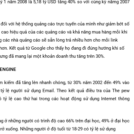
ý 1 năm 2008 là 5,18 tỷ USD tăng 40% so với cùng kỳ nămg 2007
i đối với hệ thống quảng cáo trực tuyến của mình như giảm bớt số
g cao hiệu quả của các quảng cáo và khả năng mua hàng mỗi khi
g các nhà quảng cáo sẽ sẵn lòng trả nhiều hơn cho mỗi link
t hơn. Kết quả từ Google cho thấy họ đang đi đúng hướng khi số
nhưng đã mang lại một khoản doanh thu tăng trên 30%.
 ENGINE
tìm kiếm đã tăng lên nhanh chóng, từ 30% năm 2002 đến 49% vào
tỷ lệ người sử dụng Email. Theo kết quả điều tra của The pew
có tỷ lệ cao thứ hai trong các hoạt động sử dụng Internet thông
ng ở những người có trình độ cao 66% trên đại học, 49% ở đại học
rở xuống. Những người ở độ tuổi từ 18-29 có tỷ lệ sử dụng