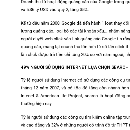
Doanh thu từ hoạt động quảng cáo của Google trong qu
và 5,36 tỷ USD vào quý 2, tăng 35%.
Kể từ đầu năm 2008, Google đã tiến hành 1 loạt thay đổ
lượng quảng cáo, loại bỏ các tài khoản xấu,… nhằm nân
người duyệt web click vào link quảng cáo.Google tin rằn
quảng cáo, mang lại doanh thu lớn hơn từ số lần click í
lần click được trả tiền chỉ tăng 20% so với năm ngoái, 
49% NGƯỜI SỬ DỤNG INTERNET LỰA CHỌN SEARCH
Tỷ lệ người sử dụng Internet có sử dụng các công cụ 
tháng 12 năm 2007, và có tốc độ tăng còn nhanh hơn 
Intenet & American life Project, search là hoạt động 
thường hiện nay.
Tỷ lệ người sử dụng các công cụ tìm kiếm online tập tru
và cao đẳng và 32% ở những người có trình độ từ THPT t