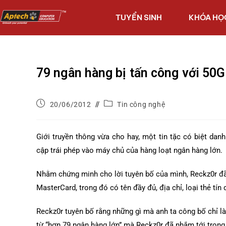
TUYỂN SINH
KHÓA HỌ
79 ngân hàng bị tấn công với 50GB
20/06/2012
Tin công nghệ
Giới truyền thông vừa cho hay, một tin tặc có biệt danh
cập trái phép vào máy chủ của hàng loạt ngân hàng lớn.
Nhằm chứng minh cho lời tuyên bố của mình, Reckz0r đã t
MasterCard, trong đó có tên đầy đủ, địa chỉ, loại thẻ tín 
Reckz0r tuyên bố rằng những gì mà anh ta công bố chỉ l
từ “hơn 79 ngân hàng lớn” mà Reckz0r đã nhắm tới trong