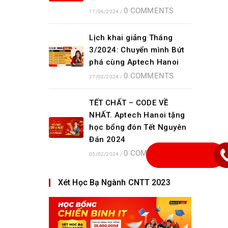
0 COMMENTS
17/06/2024
/
Lịch khai giảng Tháng
3/2024: Chuyển mình Bứt
phá cùng Aptech Hanoi
0 COMMENTS
27/02/2024
/
TẾT CHẤT – CODE VỀ
NHẤT. Aptech Hanoi tặng
học bổng đón Tết Nguyên
Đán 2024
0 COMMENTS
05/02/2024
/
Xét Học Bạ Ngành CNTT 2023