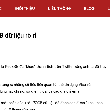
C
GIỚI THIỆU
LIÊN THÔNG
BLOG
L
 dữ liệu rò rỉ
 là Reckz0r đã “khoe” thành tích trên Twitter rằng anh ta đã truy
ung ra những dữ liệu liên quan tới thẻ tín dụng Visa và
dụng hay ghi nợ, số điện thoại và các địa chỉ email.
à một phần của khối “50GB dữ liệu đã đánh cắp được,” khai thác
 suốt 3 tháng vừa qua.