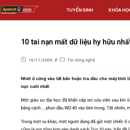
TUYỂN SINH
KHÓA HỌ
10 tai nạn mất dữ liệu hy hữu nhấ
16/11/2006
Tin công nghệ
Nhét ổ cứng vào tất bẩn hoặc tra dầu cho máy tính l
nực cười nhất.
Một giáo sư đại học đã khẩn cấp xin cứu viện sau khi 
bằng cách … phun dầu WD-40 vào bên trong. Tất nhiên, má
Trong một vụ khác, một người dùng đã gửi một chiếc ổ c
cũng là nơi tổng hợp nên danh sách Top 10 này. Vấn đề l