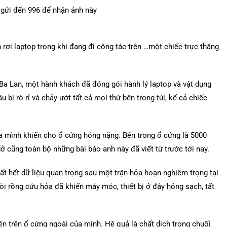
rơi laptop trong khi đang đi công tác trên …một chiếc trực thăng
a Lan, một hành khách đã đóng gói hành lý laptop và vật dụng
 bị rò rỉ và chảy ướt tất cả mọi thứ bên trong túi, kể cả chiếc
ủa mình khiến cho ổ cứng hỏng nặng. Bên trong ổ cứng là 5000
 cũng toàn bộ những bài báo anh này đã viết từ trước tới nay.
ất hết dữ liệu quan trọng sau một trận hỏa hoạn nghiêm trọng tại
òi rồng cứu hỏa đã khiến máy móc, thiết bị ở đây hỏng sạch, tất
n trên ổ cứng ngoài của mình. Hệ quả là chất dịch trong chuối