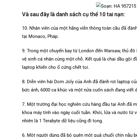
Và sau đây là danh sách cụ thể 10 tai nạn:
10. Nhân viên của một hãng viễn thông toàn cầu đã đánh 
tại Monaco, Pháp.
9. Trong một chuyến bay từ London đến Warsaw, thủ đô B
vệ sinh cá nhân cùng một chỗ. Kết quả là chai dầu gội đầu
laptop khiến cho ổ cứng chết toi.
8. Diễn viên hài Dom Joly của Anh đã đánh rơi laptop c
bức ảnh, 6000 ca khúc và một nửa cuốn sách đang viết dở
7. Một trường đại học nghiên cứu hàng đầu tại Anh đã m
khoa máy tính vào ngày cuối tuần. Khói, lửa và nước từ v
nhiên là 1 Terabyte dữ liệu cũng đi tong.
6. Một người dùng đã bỏ quên một quả chuối chín nẫu bê