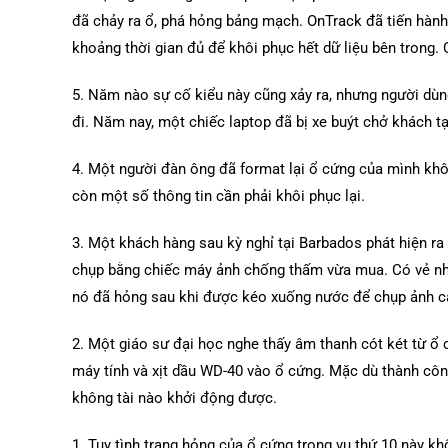
đã chảy ra ổ, phá hỏng bảng mạch. OnTrack đã tiến hành
khoảng thời gian đủ để khôi phục hết dữ liệu bên trong. 
5. Năm nào sự cố kiểu này cũng xảy ra, nhưng người dùn
đi. Năm nay, một chiếc laptop đã bị xe buýt chở khách tạ
4. Một người đàn ông đã format lại ổ cứng của mình không
còn một số thông tin cần phải khôi phục lại.
3. Một khách hàng sau kỳ nghỉ tại Barbados phát hiện r
chụp bằng chiếc máy ảnh chống thấm vừa mua. Có vẻ nh
nó đã hỏng sau khi được kéo xuống nước để chụp ảnh cá
2. Một giáo sư đại học nghe thấy âm thanh cót két từ ổ 
máy tính và xịt dầu WD-40 vào ổ cứng. Mặc dù thành cô
không tài nào khởi động được.
1. Tuy tình trạng hỏng của ổ cứng trong vụ thứ 10 này k