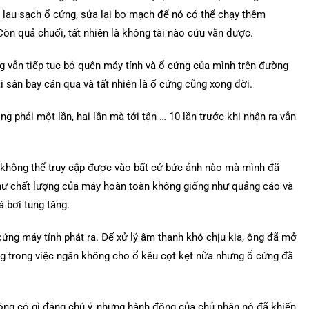
 lau sạch ổ cứng, sửa lại bo mạch để nó có thể chạy thêm
Còn quả chuối, tất nhiên là không tài nào cứu vãn được.
g vẫn tiếp tục bỏ quên máy tính và ổ cứng của mình trên đường
i sân bay cán qua và tất nhiên là ổ cứng cũng xong đời.
 phải một lần, hai lần mà tới tận … 10 lần trước khi nhận ra vẫn
a không thể truy cập được vào bất cứ bức ảnh nào mà mình đã
ư chất lượng của máy hoàn toàn không giống như quảng cáo và
 bơi tung tăng.
cứng máy tính phát ra. Để xử lý âm thanh khó chịu kia, ông đã mở
ng trong việc ngăn không cho ổ kêu cọt kẹt nữa nhưng ổ cứng đã
hông có gì đáng chú ý, nhưng hành động của chủ nhân nó đã khiến