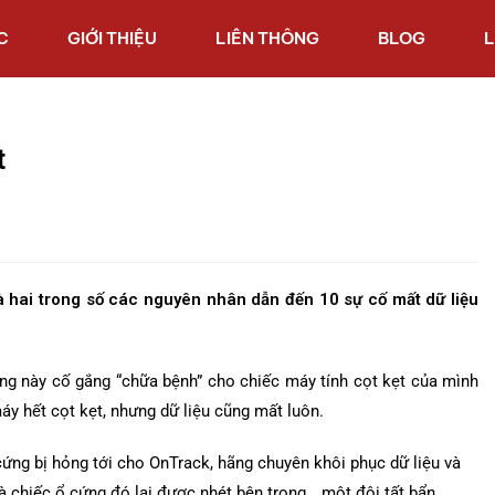
C
GIỚI THIỆU
LIÊN THÔNG
BLOG
L
t
à hai trong số các nguyên nhân dẫn đến 10 sự cố mất dữ liệu
ông này cố gắng “chữa bệnh” cho chiếc máy tính cọt kẹt của mình
y hết cọt kẹt, nhưng dữ liệu cũng mất luôn.
ứng bị hỏng tới cho OnTrack, hãng chuyên khôi phục dữ liệu và
à chiếc ổ cứng đó lại được nhét bên trong… một đôi tất bẩn,