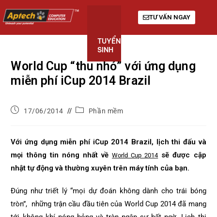
TƯ VẤN NGAY
TUYỂN
KHÓA
GIỚI
SINH
HỌC
THIỆU
World Cup “thu nhỏ” với ứng dụng
miễn phí iCup 2014 Brazil
17/06/2014
Phần mềm
Với ứng dụng miễn phí iCup 2014 Brazil, lịch thi đấu và
mọi thông tin nóng nhất về
sẽ được cập
World Cup 2014
nhật tự động và thường xuyên trên máy tính của bạn.
Đúng như triết lý “mọi dự đoán không dành cho trái bóng
tròn”, những trận cầu đầu tiên của World Cup 2014 đã mang