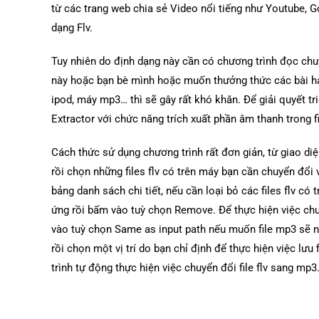
từ các trang web chia sẻ Video nổi tiếng như Youtube, 
dạng Flv.
Tuy nhiên do định dạng này cần có chương trình đọc chuy
này hoặc bạn bè mình hoặc muốn thưởng thức các bài hát
ipod, máy mp3… thì sẽ gây rất khó khăn. Để giải quyết tr
Extractor với chức năng trích xuất phần âm thanh trong f
Cách thức sử dụng chương trình rất đơn giản, từ giao di
rồi chọn những files flv có trên máy bạn cần chuyển đổi
bảng danh sách chi tiết, nếu cần loại bỏ các files flv có
ứng rồi bấm vào tuỳ chọn Remove. Để thực hiện việc ch
vào tuỳ chọn Same as input path nếu muốn file mp3 sẽ nằm
rồi chọn một vị trí do bạn chỉ định để thực hiện việc l
trình tự động thực hiện việc chuyển đổi file flv sang mp3