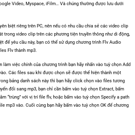
Google Video, Myspace, iFilm… Và chúng thường được lưu dưới
ên biệt riêng trên PC, nên nếu có nhu cầu chia sẻ các video clip
 trong video clip trên các phương tiện truyền thông như di động,
iệt để yêu cầu này, bạn có thể sử dụng chương trình Flv Audio
iles Flv thành mp3.
ện làm việc chính của chương trình bạn hãy nhấn vào tuỳ chọn Add
 vào. Các files sau khi được chọn sẽ được thể hiện thành một
 trong bảng danh sách này thì bạn hãy click chọn vào files tương
uyển đổi sang mp3, bạn chỉ cần bấm vào tuỳ chọn Extract, bấm
 “trùng” với vị trí file flv, hoặc bấm vào tuỳ chọn Specify a path
ưu file mp3 vào. Cuối cùng bạn hãy bấm vào tuỳ chọn OK để chương
.