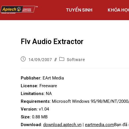
TUYỂN SINH
KHÓA HỌ
Flv Audio Extractor
14/09/2007
Software
Publisher
: EArt Media
License
: Freeware
Limitations:
NA
Requirements:
Microsoft Windows 95/98/ME/NT/2000
Version
: v1.04
Size
: 0.88 MB
Download
:
download.aptech.vn
|
eartmedia.com
Bạn đã 