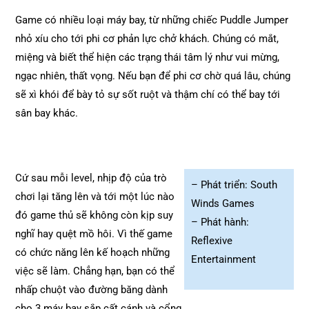
Game có nhiều loại máy bay, từ những chiếc Puddle Jumper
nhỏ xíu cho tới phi cơ phản lực chở khách. Chúng có mắt,
miệng và biết thể hiện các trạng thái tâm lý như vui mừng,
ngạc nhiên, thất vọng. Nếu bạn để phi cơ chờ quá lâu, chúng
sẽ xì khói để bày tỏ sự sốt ruột và thậm chí có thể bay tới
sân bay khác.
Cứ sau mỗi level, nhịp độ của trò
– Phát triển: South
chơi lại tăng lên và tới một lúc nào
Winds Games
đó game thủ sẽ không còn kịp suy
–
Phát hành:
nghĩ hay quệt mồ hôi. Vì thế game
Reflexive
có chức năng lên kế hoạch những
Entertainment
việc sẽ làm. Chẳng hạn, bạn có thể
nhấp chuột vào đường băng dành
cho 3 máy bay sắp cất cánh và cổng