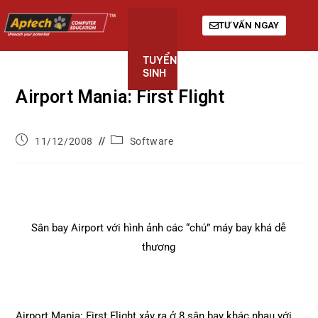
TƯ VẤN NGAY
TUYỂN
KHÓA
GIỚI
SINH
HỌC
THIỆU
Airport Mania: First Flight
11/12/2008
Software
Sân bay Airport với hình ảnh các “chú” máy bay khá dễ
thương
Airport Mania: First Flight xảy ra ở 8 sân bay khác nhau với