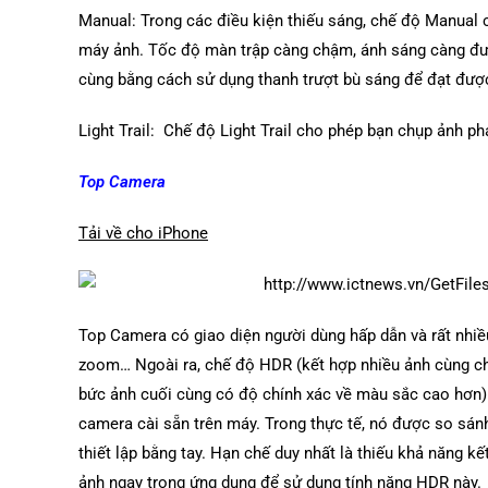
Manual: Trong các điều kiện thiếu sáng, chế độ Manual
máy ảnh. Tốc độ màn trập càng chậm, ánh sáng càng được
cùng bằng cách sử dụng thanh trượt bù sáng để đạt đư
Light Trail: Chế độ Light Trail cho phép bạn chụp ảnh p
Top Camera
Tải về cho iPhone
Top Camera có giao diện người dùng hấp dẫn và rất nhiều 
zoom… Ngoài ra, chế độ HDR (kết hợp nhiều ảnh cùng ch
bức ảnh cuối cùng có độ chính xác về màu sắc cao hơn)
camera cài sẵn trên máy. Trong thực tế, nó được so sán
thiết lập bằng tay. Hạn chế duy nhất là thiếu khả năng k
ảnh ngay trong ứng dụng để sử dụng tính năng HDR này.