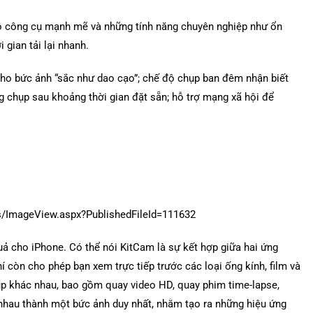
bộ công cụ mạnh mẽ và những tính năng chuyên nghiệp như ổn
 gian tải lại nhanh.
ho bức ảnh “sắc như dao cạo”; chế độ chụp ban đêm nhận biết
 chụp sau khoảng thời gian đặt sẵn; hỗ trợ mạng xã hội để
uả cho iPhone. Có thể nói KitCam là sự kết hợp giữa hai ứng
còn cho phép bạn xem trực tiếp trước các loại ống kính, film và
ụp khác nhau, bao gồm quay video HD, quay phim time-lapse,
nhau thành một bức ảnh duy nhất, nhằm tạo ra những hiệu ứng