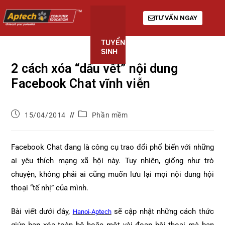
TƯ VẤN NGAY
TUYỂN
KHÓA
GIỚI
SINH
HỌC
THIỆU
2 cách xóa “dấu vết” nội dung
Facebook Chat vĩnh viễn
15/04/2014
Phần mềm
Facebook Chat đang là công cụ trao đổi phổ biến với những
ai yêu thích mạng xã hội này. Tuy nhiên, giống như trò
chuyện, không phải ai cũng muốn lưu lại mọi nội dung hội
thoại “tế nhị” của mình.
Bài viết dưới đây,
sẽ cập nhật những cách thức
Hanoi-Aptech