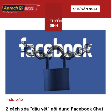
TƯ VẤN NGAY
TUYỂN
KHÓA
GIỚI
SINH
HỌC
THIỆU
PHẦN MỀM
2 cách xóa “dấu vết” nội dung Facebook Chat