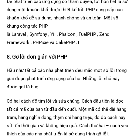
Để phát triển các ứng dụng có thẩm quyền, tốt hơn hết là sử
dụng một khuôn khổ được thiết kế tốt. PHP cung cấp các
khuôn khổ dễ sử dụng, nhanh chóng và an toàn. Một số
khung công tác PHP
là Laravel , Symfony , Yii , Phalcon , FuelPHP , Zend
Framework , PHPixie và CakePHP .T
8. Gỡ lỗi đơn giản với PHP
Hầu như tất cả các nhà phát triển đều mắc một số lỗi trong
giai đoạn phát triển ứng dụng của họ. Những lỗi nhỏ này
được gọi là bug.
Có hai cách để tìm lỗi và sửa chúng. Cách đầu tiên là đọc
tất cả mã của bạn từ đầu đến cuối. Một mã có thể dài hàng
trăm, hàng nghìn dòng, thậm chí hàng triệu, do đó cách này
rất tốn thời gian và không hiệu quả. Cách thứ hai – cách yêu
thích của các nhà phát triển là sử dụng trình gỡ lỗi.