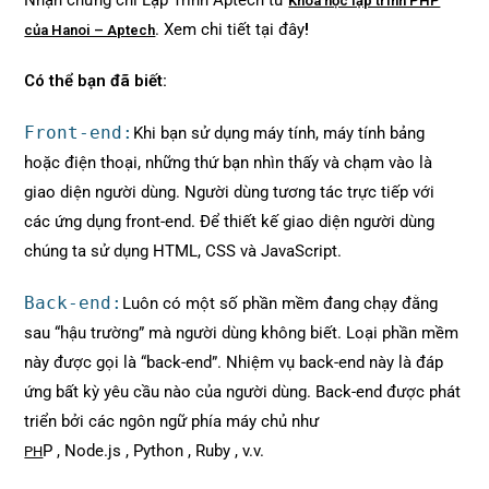
Khóa học lập trình PHP
. Xem chi tiết tại đây
!
của Hanoi – Aptech
Có thể bạn đã biết:
Front-end:
Khi bạn sử dụng máy tính, máy tính bảng
hoặc điện thoại, những thứ bạn nhìn thấy và chạm vào là
giao diện người dùng. Người dùng tương tác trực tiếp với
các ứng dụng front-end. Để thiết kế giao diện người dùng
chúng ta sử dụng HTML, CSS và JavaScript.
Back-end:
Luôn có một số phần mềm đang chạy đằng
sau “hậu trường” mà người dùng không biết. Loại phần mềm
này được gọi là “back-end”. Nhiệm vụ back-end này là đáp
ứng bất kỳ yêu cầu nào của người dùng. Back-end được phát
triển bởi các ngôn ngữ phía máy chủ như
P , Node.js , Python , Ruby , v.v.
PH