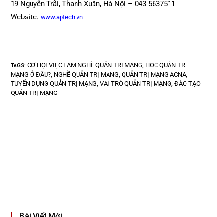
19 Nguyễn Trãi, Thanh Xuân, Hà Nội – 043 5637511
Website:
www.aptech.vn
CƠ HỘI VIỆC LÀM NGHỀ QUẢN TRỊ MẠNG
HỌC QUẢN TRỊ
TAGS
:
,
MẠNG Ở ĐÂU?
NGHỀ QUẢN TRỊ MẠNG
QUẢN TRỊ MẠNG ACNA
,
,
,
TUYỂN DỤNG QUẢN TRỊ MẠNG
VAI TRÒ QUẢN TRỊ MẠNG
ĐÀO TẠO
,
,
QUẢN TRỊ MẠNG
Bài Viết Mới