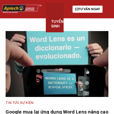
TƯ VẤN NGAY
TUYỂN
KHÓA
GIỚI
SINH
HỌC
THIỆU
TIN TỨC SỰ KIỆN
Google mua lại ứng dụng Word Lens nâng cao