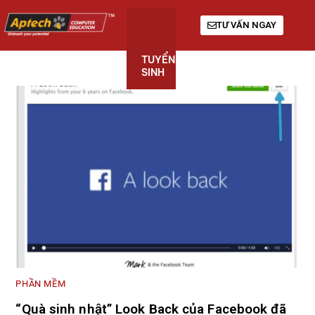
TƯ VẤN NGAY
TUYỂN
KHÓA
GIỚI
SINH
HỌC
THIỆU
PHẦN MỀM
“Quà sinh nhật” Look Back của Facebook đã