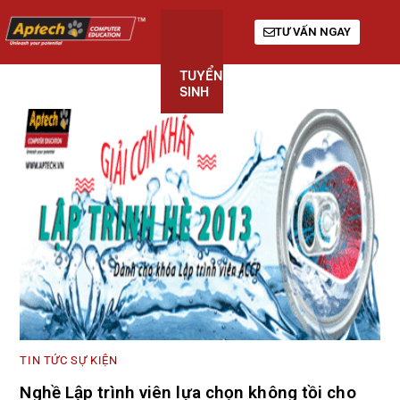
TƯ VẤN NGAY
TUYỂN
KHÓA
GIỚI
SINH
HỌC
THIỆU
TIN TỨC SỰ KIỆN
Nghề Lập trình viên lựa chọn không tồi cho