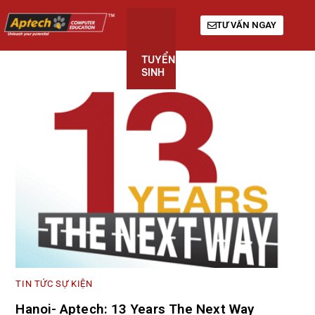
TƯ VẤN NGAY
TUYỂN
KHÓA
GIỚI
SINH
HỌC
THIỆU
TIN TỨC SỰ KIỆN
Hanoi- Aptech: 13 Years The Next Way