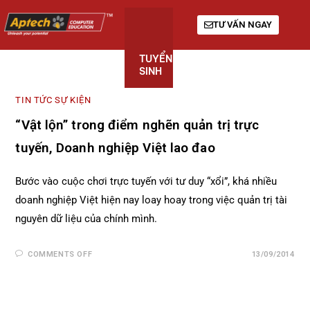
TƯ VẤN NGAY
TUYỂN
KHÓA
GIỚI
SINH
HỌC
THIỆU
TIN TỨC SỰ KIỆN
“Vật lộn” trong điểm nghẽn quản trị trực
tuyến, Doanh nghiệp Việt lao đao
Bước vào cuộc chơi trực tuyến với tư duy “xổi”, khá nhiều
doanh nghiệp Việt hiện nay loay hoay trong việc quản trị tài
nguyên dữ liệu của chính mình.
COMMENTS OFF
13/09/2014