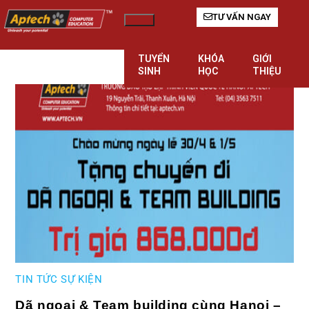
TƯ VẤN NGAY
Hamburger Toggle Menu
TUYỂN
KHÓA
GIỚI
SINH
HỌC
THIỆU
TIN TỨC SỰ KIỆN
Dã ngoại & Team building cùng Hanoi –