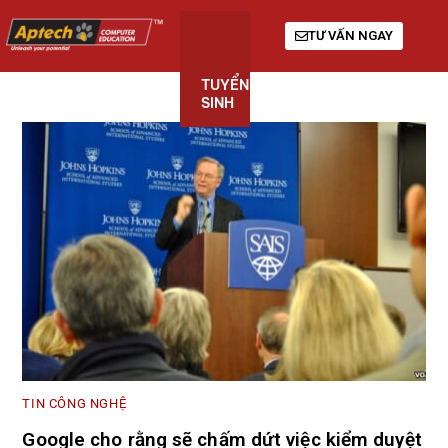
TƯ VẤN NGAY
TUYỂN
KHÓA
GIỚI
SINH
HỌC
THIỆU
TIN CÔNG NGHỆ
Google cho rằng sẽ chấm dứt việc kiểm duyệt