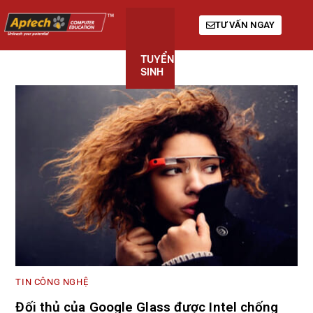
TƯ VẤN NGAY
TUYỂN
KHÓA
GIỚI
SINH
HỌC
THIỆU
TIN CÔNG NGHỆ
Đối thủ của Google Glass được Intel chống