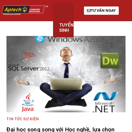
TƯ VẤN NGAY
TUYỂN
KHÓA
GIỚI
SINH
HỌC
THIỆU
TIN TỨC SỰ KIỆN
Đại học song song với Học nghề, lựa chọn