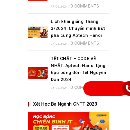
0 COMMENTS
17/06/2024
/
Lịch khai giảng Tháng
3/2024: Chuyển mình Bứt
phá cùng Aptech Hanoi
0 COMMENTS
27/02/2024
/
TẾT CHẤT – CODE VỀ
NHẤT. Aptech Hanoi tặng
học bổng đón Tết Nguyên
Đán 2024
0 COMMENTS
05/02/2024
/
Xét Học Bạ Ngành CNTT 2023