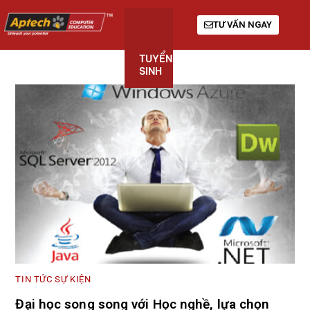
TƯ VẤN NGAY
TUYỂN
KHÓA
GIỚI
SINH
HỌC
THIỆU
TIN TỨC SỰ KIỆN
Đại học song song với Học nghề, lựa chọn