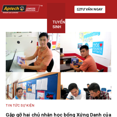
TƯ VẤN NGAY
TUYỂN
KHÓA
GIỚI
SINH
HỌC
THIỆU
TIN TỨC SỰ KIỆN
Gặp gỡ hai chủ nhân học bổng Xứng Danh của