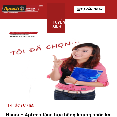
TƯ VẤN NGAY
TUYỂN
KHÓA
GIỚI
SINH
HỌC
THIỆU
TIN TỨC SỰ KIỆN
Hanoi – Aptech tặng học bổng khủng nhân kỷ