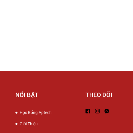
NỔI BẬT
THEO DÕI
Học Bổng Aptech
Giới Thiệu