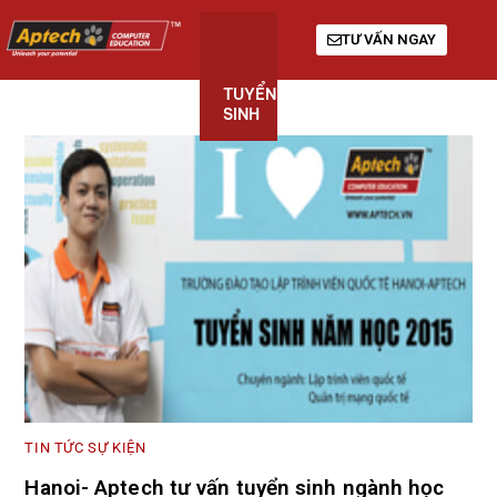
TƯ VẤN NGAY
TUYỂN
KHÓA
GIỚI
SINH
HỌC
THIỆU
TIN TỨC SỰ KIỆN
Hanoi- Aptech tư vấn tuyển sinh ngành học