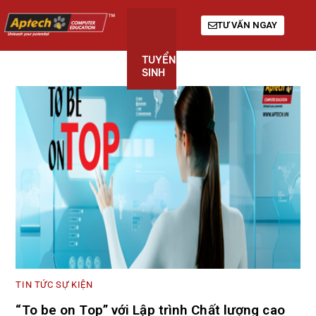
TƯ VẤN NGAY
TUYỂN
KHÓA
GIỚI
SINH
HỌC
THIỆU
TIN TỨC SỰ KIỆN
“To be on Top” với Lập trình Chất lượng cao