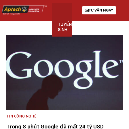
TƯ VẤN NGAY
TUYỂN
KHÓA
GIỚI
SINH
HỌC
THIỆU
TIN CÔNG NGHỆ
Trong 8 phút Google đã mất 24 tỷ USD