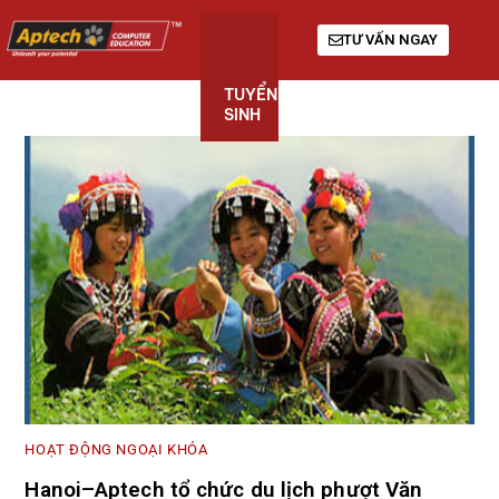
TƯ VẤN NGAY
TUYỂN
KHÓA
GIỚI
SINH
HỌC
THIỆU
HOẠT ĐỘNG NGOẠI KHÓA
Hanoi–Aptech tổ chức du lịch phượt Văn