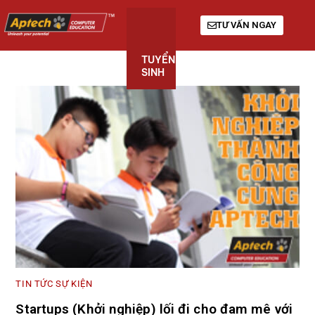
TƯ VẤN NGAY
TUYỂN
KHÓA
GIỚI
SINH
HỌC
THIỆU
TIN TỨC SỰ KIỆN
Startups (Khởi nghiệp) lối đi cho đam mê với