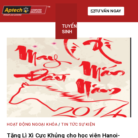
TƯ VẤN NGAY
TUYỂN
KHÓA
GIỚI
SINH
HỌC
THIỆU
HOẠT ĐỘNG NGOẠI KHÓA
TIN TỨC SỰ KIỆN
/
Tặng Lì Xì Cực Khủng cho học viên Hanoi-