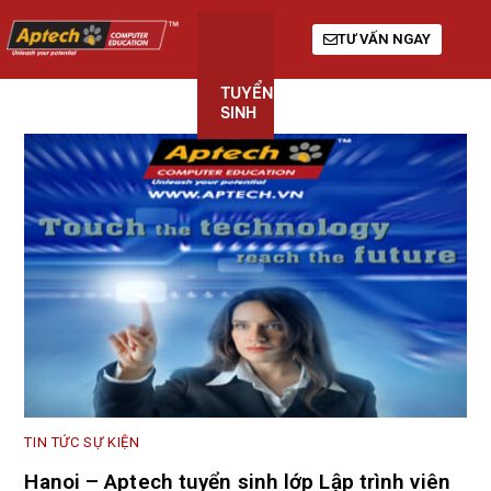
TƯ VẤN NGAY
TUYỂN
KHÓA
GIỚI
SINH
HỌC
THIỆU
TIN TỨC SỰ KIỆN
Hanoi – Aptech tuyển sinh lớp Lập trình viên