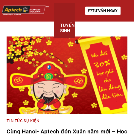
TƯ VẤN NGAY
TUYỂN
KHÓA
GIỚI
SINH
HỌC
THIỆU
TIN TỨC SỰ KIỆN
Cùng Hanoi- Aptech đón Xuân năm mới – Học