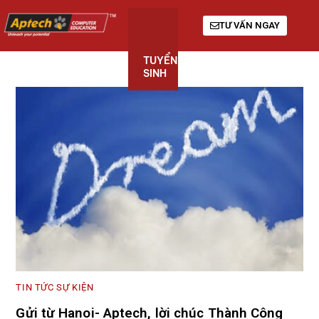
TƯ VẤN NGAY
TUYỂN
KHÓA
GIỚI
SINH
HỌC
THIỆU
TIN TỨC SỰ KIỆN
Gửi từ Hanoi- Aptech, lời chúc Thành Công