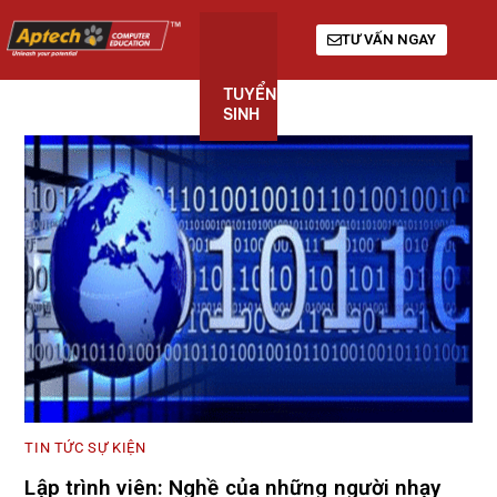
TƯ VẤN NGAY
TUYỂN
KHÓA
GIỚI
SINH
HỌC
THIỆU
TIN TỨC SỰ KIỆN
Lập trình viên: Nghề của những người nhạy