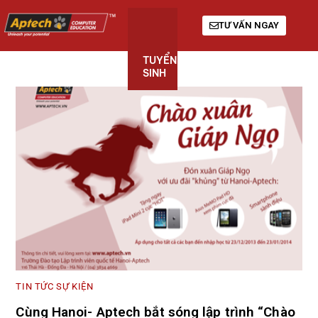
TƯ VẤN NGAY
TUYỂN
KHÓA
GIỚI
SINH
HỌC
THIỆU
TIN TỨC SỰ KIỆN
Cùng Hanoi- Aptech bắt sóng lập trình “Chào