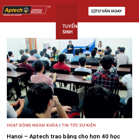
TƯ VẤN NGAY
TUYỂN
KHÓA
GIỚI
SINH
HỌC
THIỆU
HOẠT ĐỘNG NGOẠI KHÓA
TIN TỨC SỰ KIỆN
/
Hanoi – Aptech trao bằng cho hơn 40 học