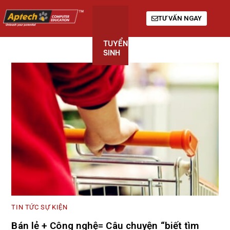
TƯ VẤN NGAY
TUYỂN
KHÓA
GIỚI
SINH
HỌC
THIỆU
TIN TỨC SỰ KIỆN
Bán lẻ + Công nghệ= Câu chuyện “biết tìm