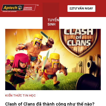
TƯ VẤN NGAY
TUYỂN
KHÓA
GIỚI
SINH
HỌC
THIỆU
KIẾN THỨC TIN HỌC
Clash of Clans đã thành công như thế nào?