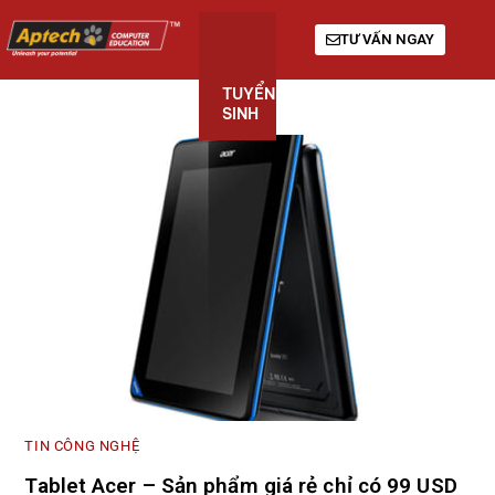
TƯ VẤN NGAY
TUYỂN
KHÓA
GIỚI
SINH
HỌC
THIỆU
TIN CÔNG NGHỆ
Tablet Acer – Sản phẩm giá rẻ chỉ có 99 USD