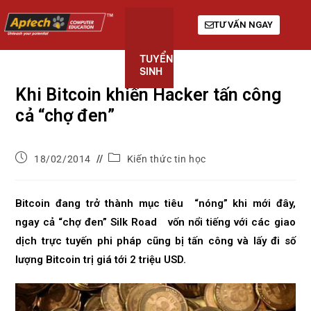
TƯ VẤN NGAY
TUYỂN
KHÓA
GIỚI
SINH
HỌC
THIỆU
Khi Bitcoin khiến Hacker tấn công
cả “chợ đen”
18/02/2014
Kiến thức tin học
Bitcoin đang trở thành mục tiêu “nóng” khi mới đây,
ngay cả “chợ đen” Silk Road vốn nổi tiếng với các giao
dịch trực tuyến phi pháp cũng bị tấn công và lấy đi số
lượng Bitcoin trị giá tới 2 triệu USD.