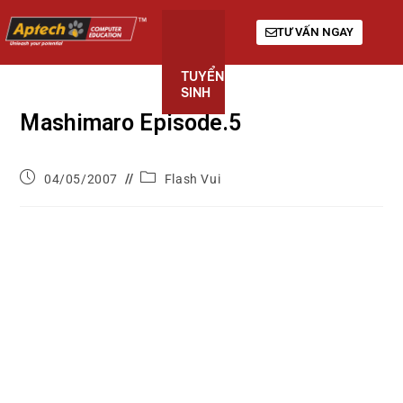
TƯ VẤN NGAY
TUYỂN
KHÓA
GIỚI
SINH
HỌC
THIỆU
Mashimaro Episode.5
04/05/2007
Flash Vui