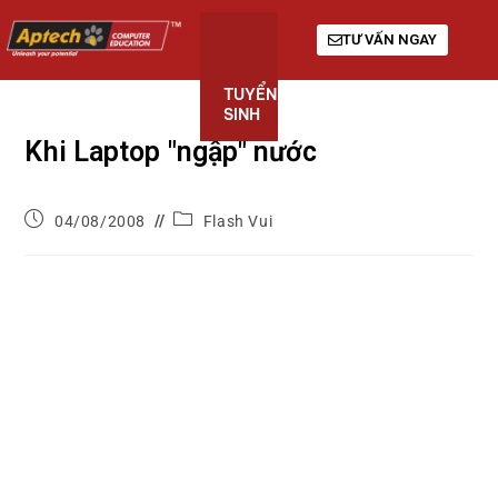
TƯ VẤN NGAY
TUYỂN
KHÓA
GIỚI
SINH
HỌC
THIỆU
Khi Laptop "ngập" nước
04/08/2008
Flash Vui