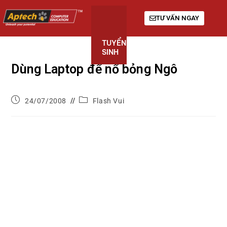
TƯ VẤN NGAY
TUYỂN
KHÓA
GIỚI
SINH
HỌC
THIỆU
Dùng Laptop để nổ bỏng Ngô
24/07/2008
Flash Vui