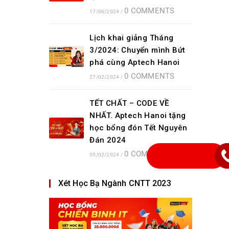
0 COMMENTS
17/06/2024
/
Lịch khai giảng Tháng
3/2024: Chuyển mình Bứt
phá cùng Aptech Hanoi
0 COMMENTS
27/02/2024
/
TẾT CHẤT – CODE VỀ
NHẤT. Aptech Hanoi tặng
học bổng đón Tết Nguyên
Đán 2024
0 COMMENTS
05/02/2024
/
Xét Học Bạ Ngành CNTT 2023