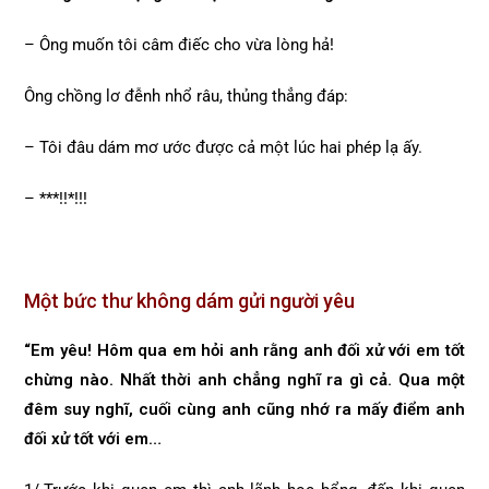
– Ông muốn tôi câm điếc cho vừa lòng hả!
Ông chồng lơ đễnh nhổ râu, thủng thẳng đáp:
– Tôi đâu dám mơ ước được cả một lúc hai phép lạ ấy.
– ***!!*!!!
Một bức thư không dám gửi người yêu
“Em yêu! Hôm qua em hỏi anh rằng anh đối xử với em tốt
chừng nào. Nhất thời anh chẳng nghĩ ra gì cả. Qua một
đêm suy nghĩ, cuối cùng anh cũng nhớ ra mấy điểm anh
đối xử tốt với em…