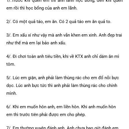
1/.Trước khi quen em thì anh lãnh học bổng, đến khi quen
em rồi thì học bổng của anh em lãnh.
2/. Có một quả táo, em ăn. Có 2 quả táo em ăn quả to.
3/. Em xấu xí như vậy mà anh vẫn khen em xinh. Anh đẹp trai
như thế mà em lại bảo anh xấu.
4/. Đi chơi toàn anh tiêu tiền, khi về KTX anh chỉ dám ăn mì
tôm.
5/. Lúc em giận, anh phải làm thùng rác cho em đổ nỗi bực
dọc. Lúc anh bực tức thì anh phải làm thùng rác cho chính
mình.
6/. Khi em muốn hôn anh, em liền hôn. Khi anh muốn hôn
em thì trước tiên phải được em cho phép.
7/. Em thường xuyên đánh anh. Anh chưa bao giờ đánh em.