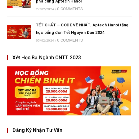
phá cùng Aptech Hanoi
0 COMMENTS
27/02/2024
/
TẾT CHẤT – CODE VỀ NHẤT. Aptech Hanoi tặng
học bổng đón Tết Nguyên Đán 2024
0 COMMENTS
05/02/2024
/
Xét Học Bạ Ngành CNTT 2023
Đăng Ký Nhận Tư Vấn