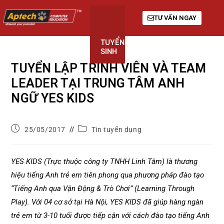
TƯ VẤN NGAY
TUYỂN
KHÓA
GIỚI
SINH
HỌC
THIỆU
TUYỂN LẬP TRÌNH VIÊN VÀ TEAM
LEADER TẠI TRUNG TÂM ANH
NGỮ YES KIDS
25/05/2017
Tin tuyển dụng
YES KIDS (Trực thuộc công ty TNHH Linh Tâm) là thương
hiệu tiếng Anh trẻ em tiên phong qua phương pháp đào tạo
“Tiếng Anh qua Vận Động & Trò Chơi” (Learning Through
Play). Với 04 cơ sở tại Hà Nội, YES KIDS đã giúp hàng ngàn
trẻ em từ 3-10 tuổi được tiếp cận với cách đào tạo tiếng Anh