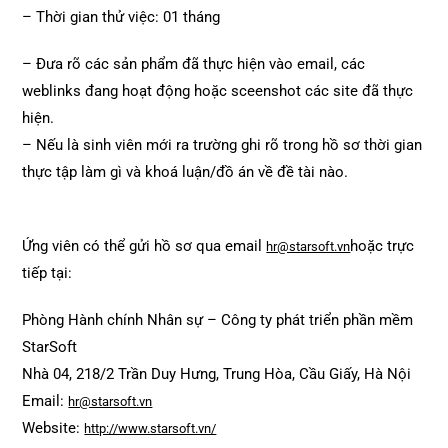
– Thời gian thử việc: 01 tháng
– Đưa rõ các sản phẩm đã thực hiện vào email, các
weblinks đang hoạt động hoặc sceenshot các site đã thực
hiện.
– Nếu là sinh viên mới ra trường ghi rõ trong hồ sơ thời gian
thực tập làm gì và khoá luận/đồ án về đề tài nào.
Ứng viên có thể gửi hồ sơ qua email
hoặc trực
hr@starsoft.vn
tiếp tại:
Phòng Hành chính Nhân sự – Công ty phát triển phần mềm
StarSoft
Nhà 04, 218/2 Trần Duy Hưng, Trung Hòa, Cầu Giấy, Hà Nội
Email:
hr@starsoft.vn
Website:
http://www.starsoft.vn/