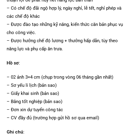
thuận lợi để phát huy hết năng lực bản thân
– Có chế độ đãi ngộ hợp lý, ngày nghỉ, lễ tết, nghỉ phép và
các chế độ khác
– Được đào tạo những kỹ năng, kiến thức căn bản phục vụ
cho công việc.
– Được hưởng chế độ lương + thưởng hấp dẫn, tùy theo
năng lực và phụ cấp ăn trưa.
Hồ sơ:
– 02 ảnh 3×4 cm (chụp trong vòng 06 tháng gần nhất)
– Sơ yếu lí lịch (bản sao)
– Giấy khai sinh (bản sao)
– Bằng tốt nghiệp (bản sao)
– Đơn xin dự tuyển công tác
– CV đầy đủ (trường hợp gửi hồ sơ qua email)
Ghi chú: