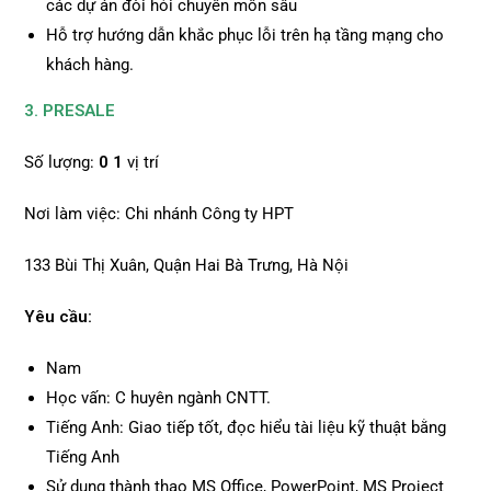
các dự án đòi hỏi chuyên môn sâu
Hỗ trợ hướng dẫn khắc phục lỗi trên hạ tầng mạng cho
khách hàng.
3. PRESALE
Số lượng:
0
1
vị trí
Nơi làm việc: Chi nhánh Công ty HPT
133 Bùi Thị Xuân, Quận Hai Bà Trưng, Hà Nội
Yêu cầu:
Nam
Học vấn: C huyên ngành CNTT.
Tiếng Anh: Giao tiếp tốt, đọc hiểu tài liệu kỹ thuật bằng
Tiếng Anh
Sử dụng thành thạo MS Office, PowerPoint, MS Project